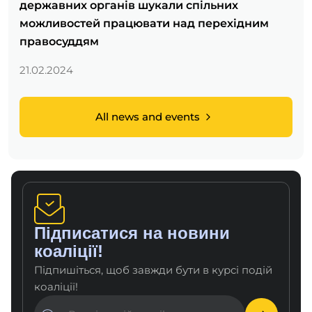
державних органів шукали спільних
можливостей працювати над перехідним
правосуддям
21.02.2024
All news and events
Підписатися на новини
коаліції!
Підпишіться, щоб завжди бути в курсі подій
коаліції!