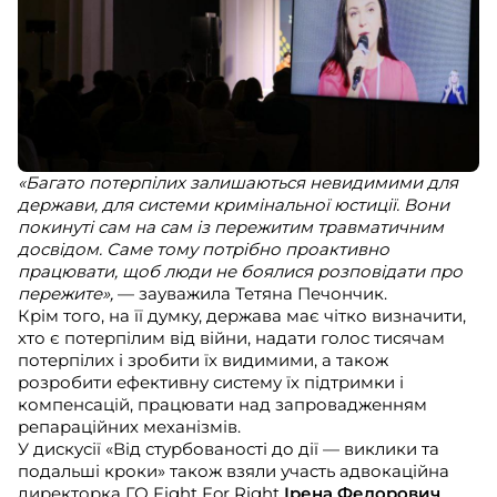
«Багато потерпілих залишаються невидимими для
держави, для системи кримінальної юстиції. Вони
покинуті сам на сам із пережитим травматичним
досвідом. Саме тому потрібно проактивно
працювати, щоб люди не боялися розповідати про
пережите»,
— зауважила Тетяна Печончик.
Крім того, на її думку, держава має чітко визначити,
хто є потерпілим від війни, надати голос тисячам
потерпілих і зробити їх видимими, а також
розробити ефективну систему їх підтримки і
компенсацій, працювати над запровадженням
репараційних механізмів.
У дискусії «Від стурбованості до дії — виклики та
подальші кроки» також взяли участь адвокаційна
директорка ГО Fight For Right
Ірена Федорович
,