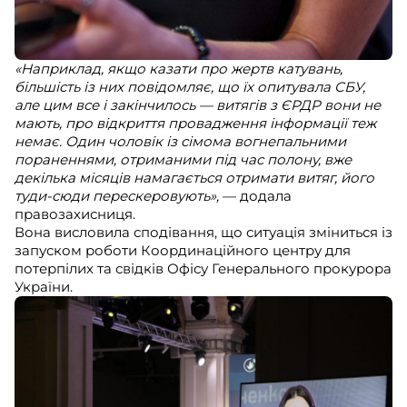
«Наприклад, якщо казати про жертв катувань,
більшість із них повідомляє, що їх опитувала СБУ,
але цим все і закінчилось — витягів з ЄРДР вони не
мають, про відкриття провадження інформації теж
немає. Один чоловік із сімома вогнепальними
пораненнями, отриманими під час полону, вже
декілька місяців намагається отримати витяг, його
туди-сюди перескеровують»,
— додала
правозахисниця.
Вона висловила сподівання, що ситуація зміниться із
запуском роботи Координаційного центру для
потерпілих та свідків Офісу Генерального прокурора
України.