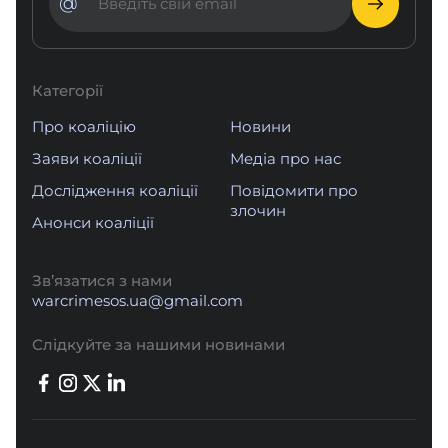
@
Категорії
Про коаліцію
Новини
Заяви коаліції
Медіа про нас
Дослідження коаліції
Повідомити про
злочин
Анонси коаліції
Зв’язатися з нами
warcrimesos.ua@gmail.com
Слідкуйте за нашими новинами