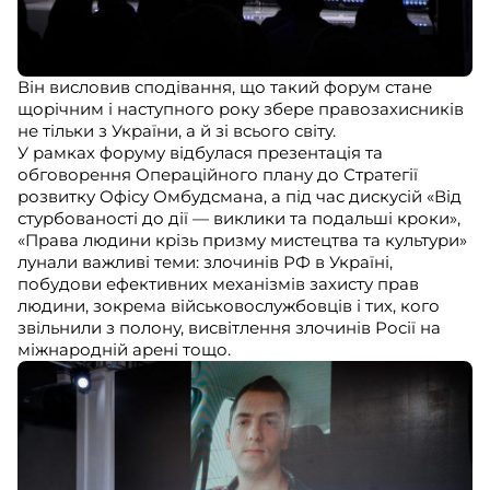
Він висловив сподівання, що такий форум стане
щорічним і наступного року збере правозахисників
не тільки з України, а й зі всього світу.
У рамках форуму відбулася презентація та
обговорення Операційного плану до Стратегії
розвитку Офісу Омбудсмана, а під час дискусій «Від
стурбованості до дії — виклики та подальші кроки»,
«Права людини крізь призму мистецтва та культури»
лунали важливі теми: злочинів РФ в Україні,
побудови ефективних механізмів захисту прав
людини, зокрема військовослужбовців і тих, кого
звільнили з полону, висвітлення злочинів Росії на
міжнародній арені тощо.