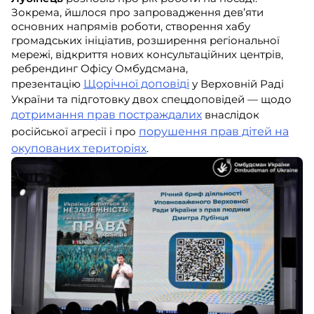
Зокрема, йшлося про запровадження дев’яти
основних напрямів роботи, створення хабу
громадських ініціатив, розширення регіональної
мережі, відкриття нових консультаційних центрів,
ребрендинг Офісу Омбудсмана,
презентацію
Щорічної доповіді
у Верховній Раді
України та підготовку двох спецдоповідей — щодо
дотримання прав постраждалих
внаслідок
російської агресії і про
порушення прав дітей на
окупованих територіях
.