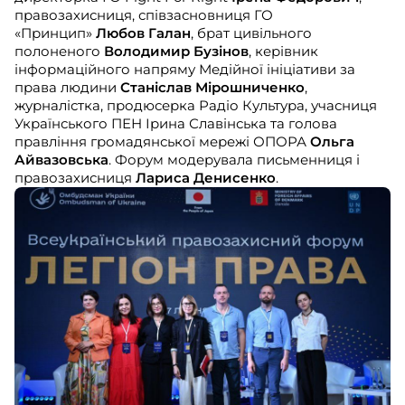
правозахисниця, співзасновниця ГО
«Принцип»
Любов Галан
, брат цивільного
полоненого
Володимир Бузінов
, керівник
інформаційного напряму Медійної ініціативи за
права людини
Станіслав Мірошниченко
,
журналістка, продюсерка Радіо Культура, учасниця
Українського ПЕН Ірина Славінська та голова
правління громадянської мережі ОПОРА
Ольга
Айвазовська
. Форум модерувала письменниця і
правозахисниця
Лариса Денисенко
.