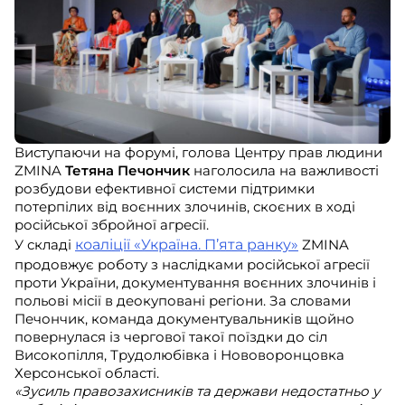
Виступаючи на форумі, голова Центру прав людини
ZMINA
Тетяна Печончик
наголосила на важливості
розбудови ефективної системи підтримки
потерпілих від воєнних злочинів, скоєних в ході
російської збройної агресії.
У складі
коаліції «Україна. П’ята ранку»
ZMINA
продовжує роботу з наслідками російської агресії
проти України, документування воєнних злочинів і
польові місії в деокуповані регіони. За словами
Печончик, команда документувальників щойно
повернулася із чергової такої поїздки до сіл
Високопілля, Трудолюбівка і Нововоронцовка
Херсонської області.
«Зусиль правозахисників та держави недостатньо у