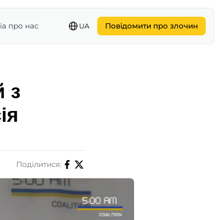
іа про нас
Повідомити про злочин
UA
 з
ія
Поділитися: