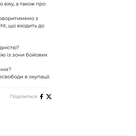
 віку, а також про
говоритимемо з
ht, що входить до
ідністю?
ію із зони бойових
ання?
вободи в окупації.
Поділитися: