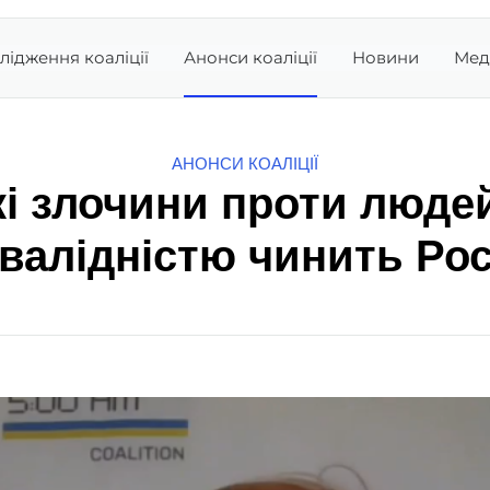
лідження коаліції
Анонси коаліції
Новини
Мед
АНОНСИ КОАЛІЦІЇ
кі злочини проти людей
нвалідністю чинить Рос