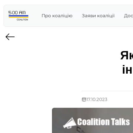
Про коаліцію
Заяви коаліції
Дос
Я
і
17.10.2023