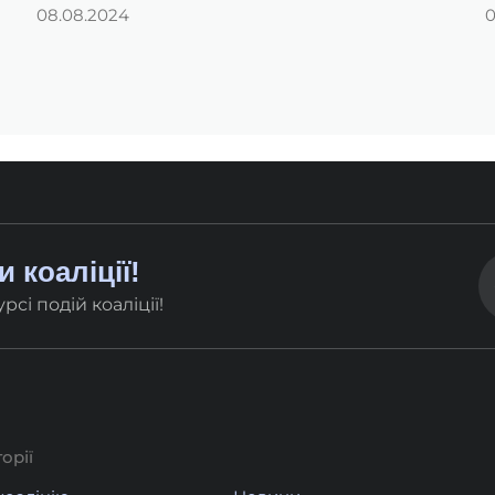
08.08.2024
0
 коаліції!
сі подій коаліції!
орії