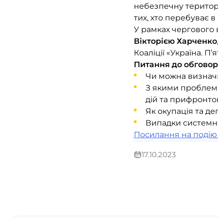
небезпечну територі
тих, хто перебуває в
У рамках чергового
Вікторією Харченко
Коаліції «Україна. П’я
Питання до обгово
Чи можна визначи
З якими проблемам
дій та прифронто
Як окупація та де
Випадки системно
Посилання на подію
17.10.2023