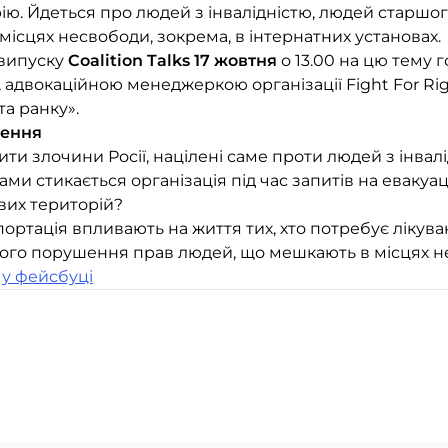
ю. Йдеться про людей з інвалідністю, людей старшого
 місцях несвободи, зокрема, в інтернатних установах.
 випуску
Coalition Talks
17 жовтня
о 13.00 на цю тему 
, адвокаційною менеджеркою організації Fight For Rig
та ранку».
рення
ти злочини Росії, націлені саме проти людей з інвал
и стикається організація під час запитів на евакуац
вих територій?
портація впливають на життя тих, хто потребує лікув
го порушення прав людей, що мешкають в місцях нес
 у фейсбуці