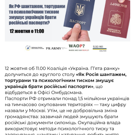
12 жовтня об 11.00 Коаліція «Україна. П’ята ранку»
долучиться до круглого столу
«Як Росія шантажем,
тортурами та психологічним тиском змушує
українців брати російські паспорти»
, що
відбудеться в Офісі Омбудсмана.
Паспорти РФ отримали понад 1,5 мільйони українців
на тимчасово окупованих територіях — таку цифру
назвали у Москві. Утім, це не добровільна зміна
громадянства: зазвичай людей змушують брати
російські документи силоміць. Окупаційна влада
використовує методи психологічного тиску та
залякування, шантажу і катування, робить життя