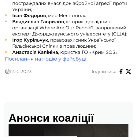
постраждалих внаслідок збройної агресії проти
України;
Іван Федоров
, мер Мелітополя;
Владислав Гаврилов
, історик-дослідник
організації Where Are Our People?, запрошений
експерт Джорджтаунського університету (США);
Ігор Курільчук
, правозахисник Української
Гельсінської Спілки з прав людини;
Анастасія Калініна
, юристка ГО «Крим SOS».
Посилання на подію у фейсбуці
12.10.2023
Поділитися:
Анонси коаліції