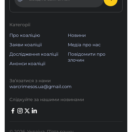
Категорії
Про коаліцію
Новини
Заяви коаліції
Медіа про нас
Дослідження коаліції
Повідомити про
злочин
Анонси коаліції
Зв’язатися з нами
warcrimesos.ua@gmail.com
Слідкуйте за нашими новинами
© 2026. Україна. Пʼята ранку