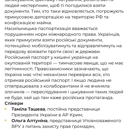
людей нестерпним, щоб ті погодилися взяти
документи. Тим, хто таки відмовляється, погрожують
примусовою депортацією на територію РФ та
конфіскацією майна.
Насильницька паспортизація вважається
порушенням норм міжнародного права. Українців,
яких примусили взяти російські документи,
потенційно мобілізуватимуть та відправлятимуть на
передову воювати проти своєї ж держави.
Російський паспорт у кишені українця на
окупованій території — тимчасове явище, що не має
легітимності. Правозахисники зазначають, що
Україна має чіткі механізми перевірки всіх, хто
отримав російський паспорт. І якщо людина не
співпрацювала з колаборантами й не вчиняла
злочинів — переслідування і цькування таких людей
не буде, хай що там каже російська пропаганда.
Спікери
Таміла Ташева
, постійна представниця
Президента України в АР Крим;
Ольга Алтуніна
, представниця Уповноваженого
ВРУ з питань захисту прав громадян,