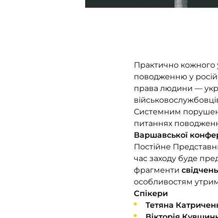
Практично кожного 
поводженню у російс
права людини — укра
військовослужбовців
Системним порушенн
питаннях поводженн
Варшавської конфер
Постійне Представни
час заходу буде пр
фрагменти
свідчень
особливостям утрим
Спікери
Тетяна Катричен
Вікторія Кувшин