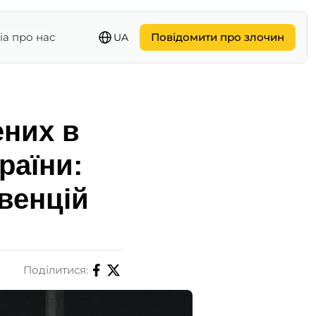
іа про нас
Повідомити про злочин
UA
ених в
країни:
венцій
Поділитися: