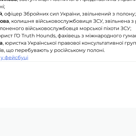
і;
й
, офіцер Збройних сил України, звільнений з полону;
мова
, колишня військовослужбовиця ЗСУ, звільнена з 
олоненого військовослужбовця морської піхоти ЗСУ;
юрист ГО Truth Hounds, фахівець з міжнародного гума
а
, юристка Української правової консультативної груп
ів, що перебувають у російському полоні.
 у фейсбуці