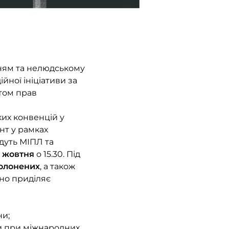
ням та нелюдському
ної ініціативи за
стом прав
их конвенцій у
нт у рамках
дуть МІПЛ та
5 жовтня
о 15.30. Під
полонених
, а також
но приділяє
ни;
ни при міжнародних