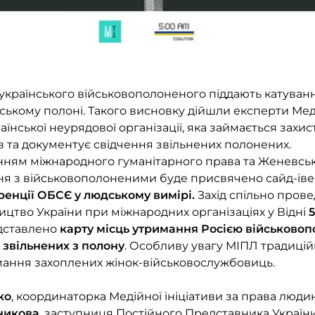
українського військовополоненого піддають катуван
ькому полоні. Такого висновку дійшли експерти Медій
їнської неурядової організації, яка займається захи
 та документує свідчення звільнених полонених.
ям міжнародного гуманітарного права та Женевськ
я з військовополоненими буде присвячено сайд-іве
енції ОБСЄ у людському вимірі.
Захід спільно прове
цтво України при міжнародних організаціях у Відні
едставлено
карту місць утримання Росією військово
 звільнених з полону
. Особливу увагу МІПЛ традицій
ання захоплених жінок-військовослужбовиць.
ко
, координаторка Медійної ініціативи за права люди
никова
, заступниця Постійного Представника Украї