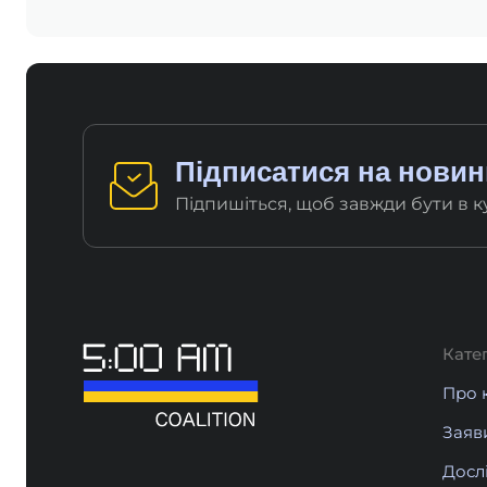
Підписатися на новини
Підпишіться, щоб завжди бути в кур
Катег
Про 
Заяви
Дослі