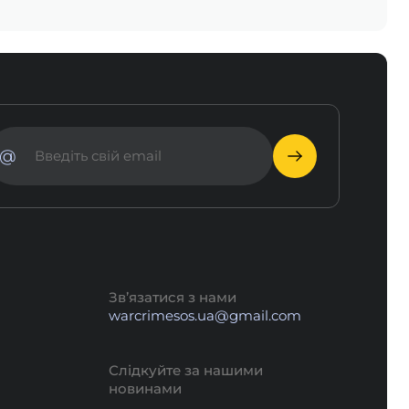
@
Зв’язатися з нами
warcrimesos.ua@gmail.com
Слідкуйте за нашими
новинами