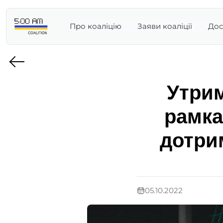
Про коаліцію
Заяви коаліції
Дос
Утрим
рамках
дотри
05.10.2022