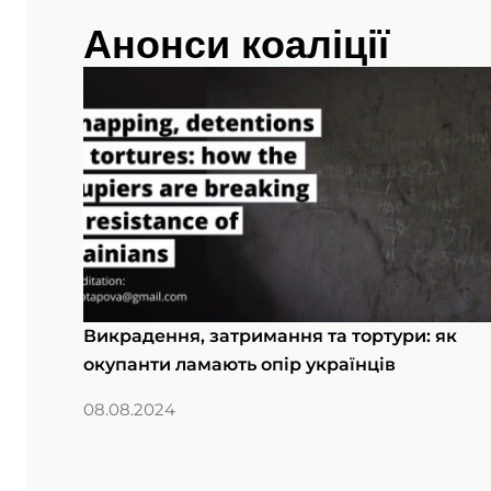
Анонси коаліції
Викрадення, затримання та тортури: як
окупанти ламають опір українців
08.08.2024