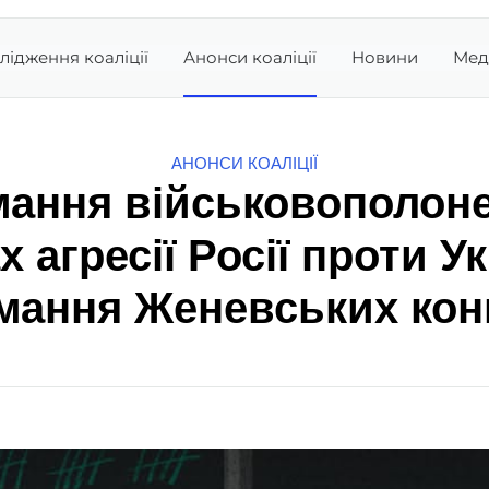
лідження коаліції
Анонси коаліції
Новини
Мед
АНОНСИ КОАЛІЦІЇ
ання військовополон
 агресії Росії проти У
мання Женевських кон