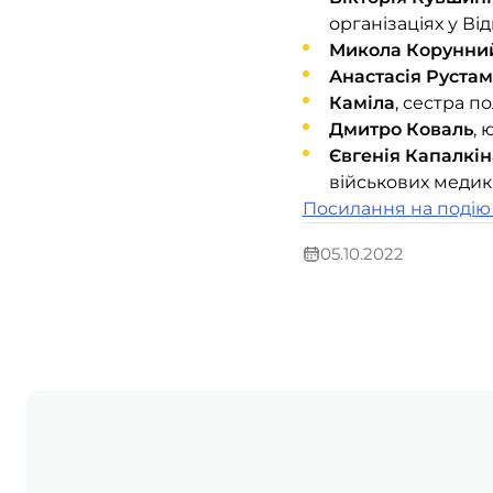
організаціях у Відн
Микола Корунни
Анастасія Руста
Каміла
, сестра п
Дмитро Коваль
, 
Євгенія Капалкін
військових медик
Посилання на подію
05.10.2022