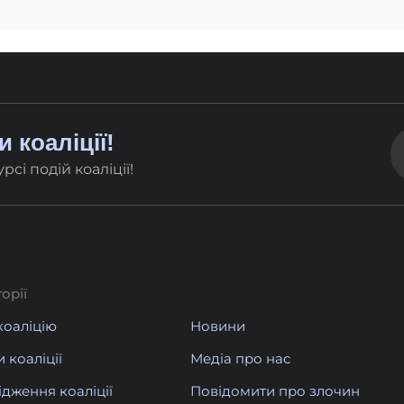
 коаліції!
сі подій коаліції!
орії
коаліцію
Новини
 коаліції
Медіа про нас
дження коаліції
Повідомити про злочин