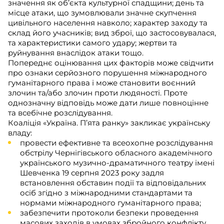
значення як об’єкта культурної спадщини; день та
місце атаки, що зумовлювали значне скупчення
цивільного населення навколо; характер заходу та
склад його учасників; вид зброї, що застосовувалася,
та характеристики самого удару; жертви та
руйнування внаслідок атаки тощо.
Попереднє оцінювання цих факторів може свідчити
про ознаки серйозного порушення міжнародного
гуманітарного права і може становити воєнний
злочин та/або злочин проти людяності. Проте
однозначну відповідь може дати лише повноцінне
та всебічне розслідування.
Коаліція «Україна. П’ята ранку» закликає українську
владу:
провести ефективне та всеохопне розслідування
обстрілу Чернігівського обласного академічного
українського музично-драматичного театру імені
Шевченка 19 серпня 2023 року задля
встановлення обставин події та відповідальних
осіб згідно з міжнародними стандартами та
нормами міжнародного гуманітарного права;
забезпечити протоколи безпеки проведення
масових заходів в умовах збройного конфлікту,