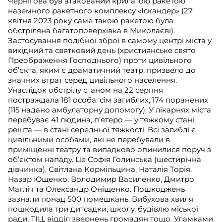
Чернігова був атакований крилатою ракетою
наземного ракетного комплексу «Іскандер» (27
квітня 2023 року саме такою ракетою була
обстріляна багатоповерхівка в Миколаєві).
Застосування подібної зброї в самому центрі міста у
вихідний та святковий день (християнське свято
Преображення Господнього) проти цивільного
об’єкта, яким є драматичний театр, призвело до
значних втрат серед цивільного населення.
Унаслідок обстрілу станом на 22 серпня
постраждала 181 особа: сім загиблих, 174 поранених
(115 надано амбулаторну допомогу). У лікарнях міста
перебуває 41 людина, п’ятеро — у тяжкому стані,
решта — в стані середньої тяжкості. Всі загиблі є
цивільними особами, які не перебували в
приміщенні театру та випадково опинилися поруч з
об’єктом нападу. Це Софія Голинська (шестирічна
дівчинка), Світлана Кормільцина, Наталія Торія,
Назар Ющенко, Володимир Василенко, Дмитро
Магліч та Олександр Оніщенко. Пошкоджень
зазнали понад 500 помешкань. Вибухова хвиля
пошкодила три дитсадки, школу, будівлю міської
ради, ТІЦ, відділ звернень громадян тощо. Уламками