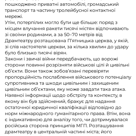
пошкоджено приватні автомобілі, громадський
транспорт та частину тролейбусної контактної
мережі.
Утім, потерпілих могло бути ще більше: поряд з
місцем влучання ракети тисячі містян відпочивають
зі своїми родинами, а за 50–70 метрів від
Драмтеатру розташована П’ятницька церква, у якій,
зі слів настоятеля церкви, за кілька хвилин до удару
було близько тисячі вірян.
Закони і звичаї війни передбачають, що ворожі
сторони повинні розрізняти військові цілі й цивільні
об’єкти. Вони також зобов’язані перевіряти
пропорційність послаблення військового потенціалу
супротивника та шкоди цивільним і захищеним
цивільним об’єктами, яку може завдати така атака.
Наявної інформації щодо обстрілу та контексту, в
якому він був здійснений, бракує для надання
остаточної юридичної кваліфікації відповідно до
норм міжнародного гуманітарного права. Втім, вона
є індикативною для аналізу того, чи дотримувалася
російська сторона принципів МГП. Розташування
драмтеатру в центральній частині міста; його